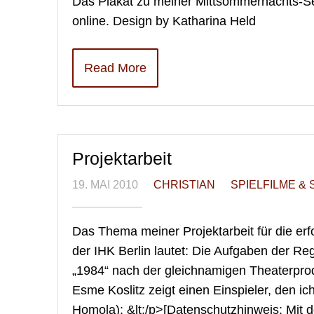
Das Plakat zu meiner Mittsommernachts-Sex
online. Design by Katharina Held
Read More
Projektarbeit
19. MAI 2010
CHRISTIAN
SPIELFILME & 
Das Thema meiner Projektarbeit für die erf
der IHK Berlin lautet: Die Aufgaben der Reg
„1984“ nach der gleichnamigen Theaterprod
Esme Koslitz zeigt einen Einspieler, den i
Homola): &lt;/p>[Datenschutzhinweis: Mit 