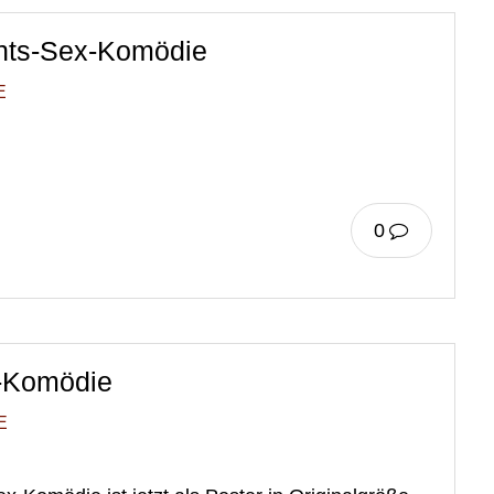
hts-Sex-Komödie
E
0
-Komödie
E