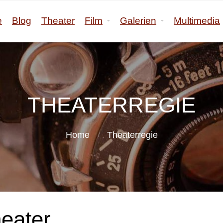
e
Blog
Theater
Film
Galerien
Multimedia
THEATERREGIE
Home
Theaterregie
heater